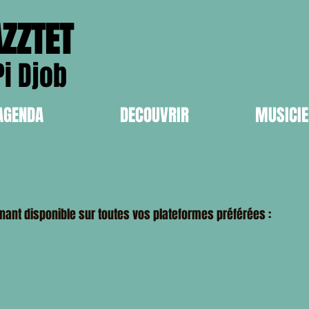
AZZTET
i Djob
AGENDA
DECOUVRIR
MUSICI
nant disponible sur toutes vos plateformes préférées :